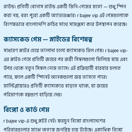
রাউন্ড। প্রতিটি বোনাস রাউন্ড একটি মিনি-গেমের মতো — শুধু স্পিন
করা নয়, বরং পুরো একটি অ্যাডভেঞ্চার। r bajee vip এই গেমগুলোকে
বিশেষভাবে বাংলাদেশি রুচির সাথে সামঞ্জস্য করে উপস্থাপন করেছে।
ক্যাসকেড গেম — স্লাইডের বিশেষত্ব
সাধারণ স্লটের চেয়ে আলাদা হলো ক্যাসকেড রিল গেম। r bajee vip-
এর স্লাইড গেমে প্রতিটি জয়ের পর জয়ী সিম্বলগুলো মিলিয়ে যায় এবং
উপর থেকে নতুন সিম্বল নেমে আসে। এই প্রক্রিয়াটি বারবার চলতে
পারে, ফলে একটি স্পিনেই অনেকগুলো জয় আসতে পারে।
মাল্টিপ্লায়ারও প্রতিটি ক্যাসকেডে বাড়তে থাকে, যা জয়ের
পরিমাণকে বহুগুণে বাড়িয়ে দেয়।
বিঙ্গো ও কার্ড গেম
r bajee vip-এ শুধু স্লটই নেই। ফরচুন বিঙ্গো বাংলাদেশের
পরিবারগুলোর মাঝে অত্যন্ত জনপ্রিয় হয়ে উঠেছে। একাধিক বিঙ্গো