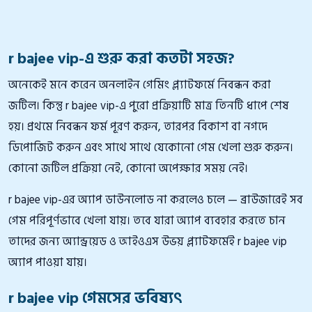
r bajee vip-এ শুরু করা কতটা সহজ?
অনেকেই মনে করেন অনলাইন গেমিং প্ল্যাটফর্মে নিবন্ধন করা
জটিল। কিন্তু r bajee vip-এ পুরো প্রক্রিয়াটি মাত্র তিনটি ধাপে শেষ
হয়। প্রথমে নিবন্ধন ফর্ম পূরণ করুন, তারপর বিকাশ বা নগদে
ডিপোজিট করুন এবং সাথে সাথে যেকোনো গেম খেলা শুরু করুন।
কোনো জটিল প্রক্রিয়া নেই, কোনো অপেক্ষার সময় নেই।
r bajee vip-এর অ্যাপ ডাউনলোড না করলেও চলে — ব্রাউজারেই সব
গেম পরিপূর্ণভাবে খেলা যায়। তবে যারা অ্যাপ ব্যবহার করতে চান
তাদের জন্য অ্যান্ড্রয়েড ও আইওএস উভয় প্ল্যাটফর্মেই r bajee vip
অ্যাপ পাওয়া যায়।
r bajee vip গেমসের ভবিষ্যৎ