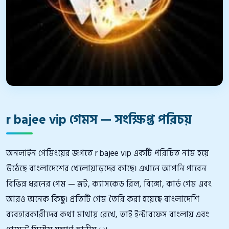
r bajee vip গেমস — সংক্ষিপ্ত পরিচয়
অনলাইন গেমিংয়ের জগতে r bajee vip একটি পরিচিত নাম হয়ে
উঠেছে বাংলাদেশের খেলোয়াড়দের কাছে। এখানে আপনি পাবেন
বিভিন্ন ধরনের গেম — স্লট, ক্যাসকেড রিল, বিঙ্গো, কার্ড গেম এবং
আরও অনেক কিছু। প্রতিটি গেম তৈরি করা হয়েছে বাংলাদেশি
ব্যবহারকারীদের কথা মাথায় রেখে, তাই ইন্টারফেস বাংলায় এবং