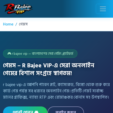
Home
গেমস
🎮 r bajee vip — বাংলাদেশের সেরা গেমিং প্ল্যাটফর্ম
গেমস – R Bajee VIP-এ সেরা অনলাইন
গেমের বিশাল সংগ্রহে স্বাগতম!
r bajee vip-এ আপনি পাবেন স্লট, ক্যাসকেড, বিঙ্গো থেকে শুরু করে
কার্ড গেম পর্যন্ত সব ধরনের অনলাইন গেম। প্রতিটি গেমই সর্বোচ্চ
মানের গ্রাফিক্স, ন্যায্য RTP এবং রোমাঞ্চকর বোনাস সহ উপস্থাপিত।
এখনই খেলুন 🎮
লগইন করুন