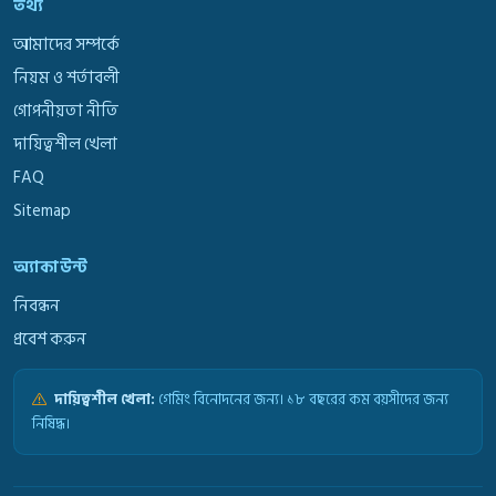
তথ্য
আমাদের সম্পর্কে
নিয়ম ও শর্তাবলী
গোপনীয়তা নীতি
দায়িত্বশীল খেলা
FAQ
Sitemap
অ্যাকাউন্ট
নিবন্ধন
প্রবেশ করুন
দায়িত্বশীল খেলা:
গেমিং বিনোদনের জন্য। ১৮ বছরের কম বয়সীদের জন্য
নিষিদ্ধ।