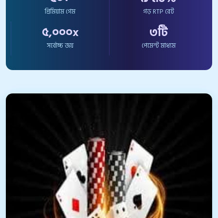
প্রিমিয়াম গেম
গড় RTP রেট
৫,০০০x
৩টি
সর্বোচ্চ জয়
পেমেন্ট মাধ্যম