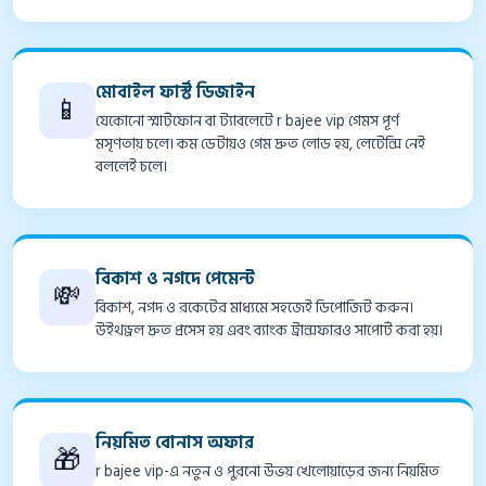
মোবাইল ফার্স্ট ডিজাইন
📱
যেকোনো স্মার্টফোন বা ট্যাবলেটে r bajee vip গেমস পূর্ণ
মসৃণতায় চলে। কম ডেটায়ও গেম দ্রুত লোড হয়, লেটেন্সি নেই
বললেই চলে।
বিকাশ ও নগদে পেমেন্ট
💸
বিকাশ, নগদ ও রকেটের মাধ্যমে সহজেই ডিপোজিট করুন।
উইথড্রল দ্রুত প্রসেস হয় এবং ব্যাংক ট্রান্সফারও সাপোর্ট করা হয়।
নিয়মিত বোনাস অফার
🎁
r bajee vip-এ নতুন ও পুরনো উভয় খেলোয়াড়ের জন্য নিয়মিত