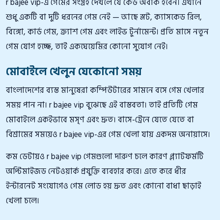
r bajee vip-এ গেমের সংগ্রহ দেখলে যে কেউ অবাক হবেন। এখানে
শুধু একটি বা দুটি ধরনের গেম নেই — আছে স্লট, ক্যাসকেড রিল,
বিঙ্গো, কার্ড গেম, ক্র্যাশ গেম এবং লাইভ টুর্নামেন্ট। প্রতি মাসে নতুন
গেম যোগ হচ্ছে, তাই একঘেয়েমির কোনো সুযোগ নেই।
মোবাইলে খেলুন যেকোনো সময়
বাংলাদেশের ব্যস্ত মানুষেরা কম্পিউটারের সামনে বসে গেম খেলার
সময় পান না। r bajee vip বুঝেছে এই বাস্তবতা। তাই প্রতিটি গেম
মোবাইলে একইভাবে মসৃণ এবং দ্রুত। বাসে-ট্রেনে যেতে যেতে বা
বিশ্রামের সময়েও r bajee vip-এর গেম খেলা যায় একদম অনায়াসে।
কম ডেটায়ও r bajee vip গেমগুলো দারুণ চলে কারণ প্ল্যাটফর্মটি
অপ্টিমাইজড নেটওয়ার্ক প্রযুক্তি ব্যবহার করে। এতে করে ধীর
ইন্টারনেট সংযোগেও গেম লোড হয় দ্রুত এবং কোনো বাধা ছাড়াই
খেলা চলে।