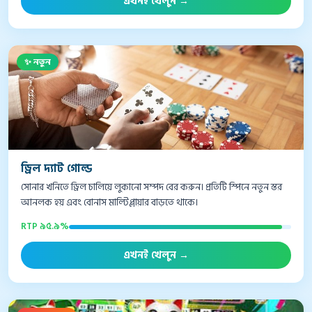
এখনই খেলুন →
✨ নতুন
ড্রিল দ্যাট গোল্ড
সোনার খনিতে ড্রিল চালিয়ে লুকানো সম্পদ বের করুন। প্রতিটি স্পিনে নতুন স্তর
আনলক হয় এবং বোনাস মাল্টিপ্লায়ার বাড়তে থাকে।
RTP ৯৫.৯%
এখনই খেলুন →