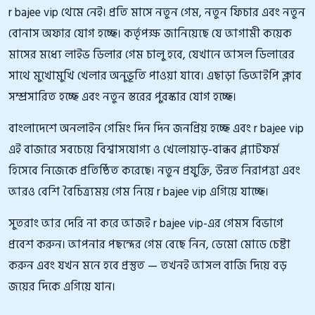
r bajee vip থেমে নেই। প্রতি মাসে নতুন গেম, নতুন ফিচার এবং নতুন
বোনাস অফার যোগ হচ্ছে। কর্তৃপক্ষ জানিয়েছে যে আগামী কয়েক
মাসের মধ্যে লাইভ ডিলার গেম চালু হবে, যেখানে আসল ডিলারের
সাথে মুখোমুখি খেলার অনুভূতি পাওয়া যাবে। এছাড়া ভিআইপি ক্লাব
সম্প্রসারিত হচ্ছে এবং নতুন স্তরের পুরস্কার যোগ হচ্ছে।
বাংলাদেশে অনলাইন গেমিং দিন দিন জনপ্রিয় হচ্ছে এবং r bajee vip
এই বাজারে সবচেয়ে বিশ্বাসযোগ্য ও খেলোয়াড়-বান্ধব প্ল্যাটফর্ম
হিসেবে নিজেকে প্রতিষ্ঠিত করেছে। নতুন প্রযুক্তি, উন্নত নিরাপত্তা এবং
আরও বেশি বৈচিত্র্যময় গেম নিয়ে r bajee vip এগিয়ে যাচ্ছে।
সুতরাং আর দেরি না করে আজই r bajee vip-এর গেমস বিভাগে
প্রবেশ করুন। আপনার পছন্দের গেম বেছে নিন, ডেমো মোডে চেষ্টা
করুন এবং যখন মনে হবে প্রস্তুত — তখনই আসল বাজি দিয়ে বড়
জয়ের দিকে এগিয়ে যান।